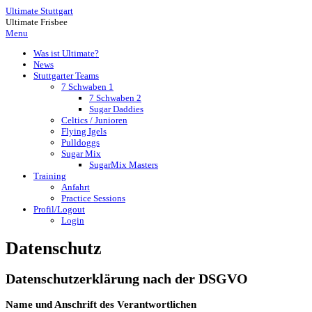
Ultimate Stuttgart
Ultimate Frisbee
Menu
Was ist Ultimate?
News
Stuttgarter Teams
7 Schwaben 1
7 Schwaben 2
Sugar Daddies
Celtics / Junioren
Flying Igels
Pulldoggs
Sugar Mix
SugarMix Masters
Training
Anfahrt
Practice Sessions
Profil/Logout
Login
Datenschutz
Datenschutzerklärung nach der DSGVO
Name und Anschrift des Verantwortlichen