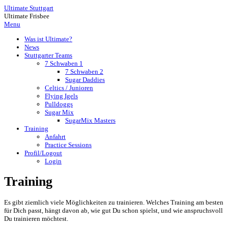
Ultimate Stuttgart
Ultimate Frisbee
Menu
Was ist Ultimate?
News
Stuttgarter Teams
7 Schwaben 1
7 Schwaben 2
Sugar Daddies
Celtics / Junioren
Flying Igels
Pulldoggs
Sugar Mix
SugarMix Masters
Training
Anfahrt
Practice Sessions
Profil/Logout
Login
Training
Es gibt ziemlich viele Möglichkeiten zu trainieren. Welches Training am besten
für Dich passt, hängt davon ab, wie gut Du schon spielst, und wie anspruchsvoll
Du trainieren möchtest.