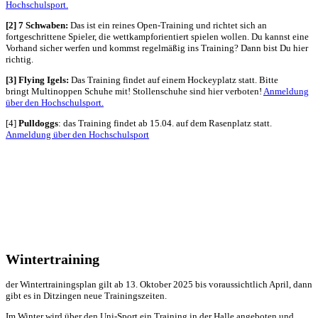
Hochschulsport.
[2] 7 Schwaben:
Das ist ein reines Open-Training und richtet sich an
fortgeschrittene Spieler, die wettkampforientiert spielen wollen. Du kannst eine
Vorhand sicher werfen und kommst regelmäßig ins Training? Dann bist Du hier
richtig.
[3] Flying Igels:
Das Training findet auf einem Hockeyplatz statt. Bitte
bringt Multinoppen Schuhe mit! Stollenschuhe sind hier verboten!
Anmeldung
über den Hochschulsport.
[4]
Pulldoggs
: das Training findet ab 15.04. auf dem Rasenplatz statt.
Anmeldung über den Hochschulsport
Wintertraining
der Wintertrainingsplan gilt ab 13. Oktober 2025 bis voraussichtlich April, dann
gibt es in Ditzingen neue Trainingszeiten.
Im Winter wird über den Uni-Sport ein Training in der Halle angeboten und