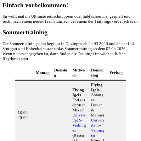
Einfach vorbeikommen!
Ihr wollt mal ins Ultimate reinschnuppern oder habt schon mal gespielt und
sucht nach einem neuen Team? Einfach bei einem der Trainings vorbei schauen.
Sommertraining
Der Sommertrainingsplan beginnt in Ditzingen ab 24.03.2026 und an der Uni
Stuttgart und Hohenheim startet das Sommertraining ab dem 07.04.2026.
Wenn nichts angegeben ist, dann finden die Trainings im wöchentlichen
Rhythmus statt.
Diensta
Mittwo
Donner
Montag
Freitag
g
ch
stag
Flying
Flying
Igels
Igels
Anfäng
Fortges
er
chritten
Frauen
Mixed
&
18:00 –
Univers
Männer
20:00
ität S-
Univers
Vaihing
ität S-
en
Vaihing
(Rasen)
en
[1]
(Rasen)