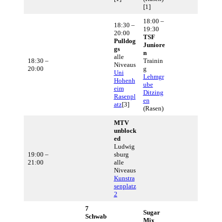
[1]
18:00 –
18:30 –
19:30
20:00
TSF
Pulldog
Juniore
gs
n
alle
18:30 –
Trainin
Niveaus
20:00
g
Uni
Lehmgr
Hohenh
ube
eim
Ditzing
Rasenpl
en
atz
[3]
(Rasen)
MTV
unblock
ed
Ludwig
19:00 –
sburg
21:00
alle
Niveaus
Kunstra
senplatz
2
7
Sugar
Schwab
Mix