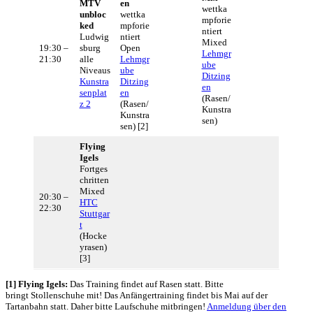
MTV
en
wettka
unbloc
wettka
mpforie
ked
mpforie
ntiert
Ludwig
ntiert
Mixed
19:30 –
sburg
Open
Lehmgr
21:30
alle
Lehmgr
ube
Niveaus
ube
Ditzing
Kunstra
Ditzing
en
senplat
en
(Rasen/
z 2
(Rasen/
Kunstra
Kunstra
sen)
sen) [2]
Flying
Igels
Fortges
chritten
Mixed
20:30 –
HTC
22:30
Stuttgar
t
(Hocke
yrasen)
[3]
[1] Flying Igels:
Das Training findet auf Rasen statt. Bitte
bringt Stollenschuhe mit! Das Anfängertraining findet bis Mai auf der
Tartanbahn statt. Daher bitte Laufschuhe mitbringen!
Anmeldung über den