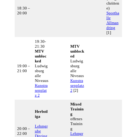
chritten
18:30 –
e)
20:00
Sportha
lle
Allman
dring
[1]
19:30-
21:30
MTV
MTV
unblock
unbloc
ed
ked
Ludwig
19:00 –
Ludwig
sburg
21:00
sburg
alle
alle
Niveaus
Niveaus
Kunstra
Kunstra
senplatz
senplat
2
[2]
z 2
Mixed
Trainin
Herbstl
g
iga
offenes
Trainin
Lehmgr
20:00 –
g
ube
22:00
Lehmgr
Ditzing