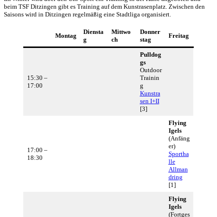
beim TSF Ditzingen gibt es Training auf dem Kunstrasenplatz. Zwischen den
Saisons wird in Ditzingen regelmäßig eine Stadtliga organisiert.
Diensta
Mittwo
Donner
Montag
Freitag
g
ch
stag
Pulldog
gs
Outdoor
15:30 –
Trainin
17:00
g
Kunstra
sen I+II
[3]
Flying
Igels
(Anfäng
er)
17:00 –
Sportha
18:30
lle
Allman
dring
[1]
Flying
Igels
(Fortges