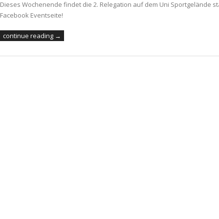
Dieses Wochenende findet die 2. Relegation auf dem Uni Sportgelände st
Facebook Eventseite!
continue reading →