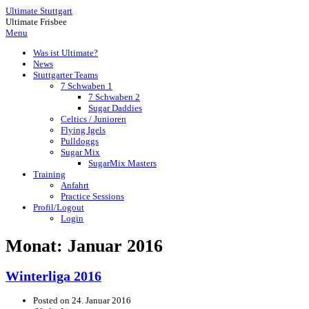
Ultimate Stuttgart
Ultimate Frisbee
Menu
Was ist Ultimate?
News
Stuttgarter Teams
7 Schwaben 1
7 Schwaben 2
Sugar Daddies
Celtics / Junioren
Flying Igels
Pulldoggs
Sugar Mix
SugarMix Masters
Training
Anfahrt
Practice Sessions
Profil/Logout
Login
Monat:
Januar 2016
Winterliga 2016
Posted on
24. Januar 2016