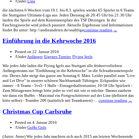
/
Under
Liga
die nächsten 6 Wochen vom 19.1. bis 8.3. spielen wieder 65 Spieler in 6 Teams
die Stuttgarter Ultimate-Liga aus. Jeden Dienstag ab 20:45 Uhr bis 21:30 Uhr
laufen die Spiele auf dem Kunstrasenplatz des TSF Ditzingen. In der
Faschingswoche wird jedoch pausiert. Aktuelle Ergebnisse und Informationen
findet Ihr unter: http://andieanderen.de/stadtliga
continue reading →
Einführung in die Kehrwoche 2016
Posted on
22. Januar 2016
/
Under
Anfänger
,
Eigenes Turnier
,
Flying Igels
Wie jedes Jahr laden die Flying Igels aus Stuttgart alle frisbeeverliebten
Anfängerteams zur "Einführung in die Kehrwoche" in die Schwabenmetropole
ein. Dieses Jahr steigt das ganze am Sonntag 6. März. Leider parallel zum "Live
and Let Dive" in unserer schönen Nachbarstadt Tübingen. Eckpunkte wie
immer: - 8 Teams - 5vs5- 1 Halle - Eintageshallenturnier, 10-18 Uhr Spielzeit -
Zum Mittagessen bringt bitte jeder so viel mit wie er möchte. Daraus zaubern
wir dann ein Buffet. - Maximal ein Fortgeschrittener auf der Line (definiert das
bitte selbst) - Teamfee 20€ (natürlich mit Teamkasten) -…
continue reading →
Christmas Cup Carlsruhe
Posted on
4. Januar 2016
/
Under
GoHo Girls
(Autor: Anne) Wie jedes Jahr machten sich auch 2015 am letzten Wochenende