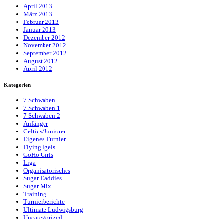
April 2013
März 2013
Februar 2013
Januar 2013
Dezember 2012
November 2012
September 2012
August 2012
April 2012
Kategorien
7 Schwaben
7 Schwaben 1
7 Schwaben 2
Anfänger
Celtics/Junioren
Eigenes Turnier
Flying Igels
GoHo Girls
Liga
Organisatorisches
Sugar Daddies
Sugar Mix
Training
Turnierberichte
Ultimate Ludwigsburg
Uncategorized