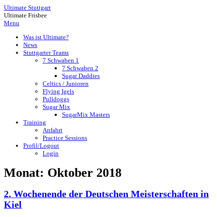
Ultimate Stuttgart
Ultimate Frisbee
Menu
Was ist Ultimate?
News
Stuttgarter Teams
7 Schwaben 1
7 Schwaben 2
Sugar Daddies
Celtics / Junioren
Flying Igels
Pulldoggs
Sugar Mix
SugarMix Masters
Training
Anfahrt
Practice Sessions
Profil/Logout
Login
Monat:
Oktober 2018
2. Wochenende der Deutschen Meisterschaften in
Kiel