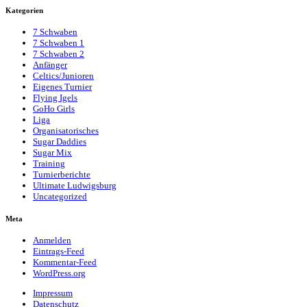
Kategorien
7 Schwaben
7 Schwaben 1
7 Schwaben 2
Anfänger
Celtics/Junioren
Eigenes Turnier
Flying Igels
GoHo Girls
Liga
Organisatorisches
Sugar Daddies
Sugar Mix
Training
Turnierberichte
Ultimate Ludwigsburg
Uncategorized
Meta
Anmelden
Eintrags-Feed
Kommentar-Feed
WordPress.org
Impressum
Datenschutz