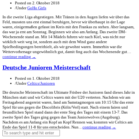
Posted on
2. Oktober 2018
/
Under
GoHo Girls
In die zweite Liga abgestiegen. Mit Tränen in den Augen liefen wir über das
Feld, mussten uns erst einmal beruhigen, bevor wir überhaupt in der Lage
waren, einigermaßen gefasst im Kreis mit den Frankas zu stehen. Aber langsam,
das war ja erst am Sonntag. Beginnen wir also am Anfang. Das zweite DM-
Wochenende stand an. Mit 14 Mädels fuhren wir nach Kiel, was nicht nur
wirklich weit weg ist, sondern auch mit dem Wind ganz andere
Spielbedingungen bereithielt, als wir gewohnt waren. Immerhin war die
Wettervorhersage ungewöhnlich gut, damit fing auch das Wochenende gut…
continue reading →
Deutsche Junioren Meisterschaft
Posted on
1. Oktober 2018
/
Under
Celtics/Junioren
Die deutsche Meisterschaft im Ultimate Frisbee der Junioren fand dieses Jahr in
München statt und wir Celtics waren mit der U20 vertreten. Nachdem wir am
Freitagabend angereist waren, fand am Samstagmorgen um 10:15 Uhr das erste
Spiel für uns gegen die Discolibris (Köln/Verl) statt. Nach einem fairen und
freundlichen Spiel stand dann der erste Sieg des Tages mit einem 13-7. Das
zweite Spiel des Tages ging gegen das Team Juniorwolves (Augsburg).
Nachdem es am Anfang ein Kopf an Kopf Rennen war, konnten wir Celtics am
Ende das Spiel 11-8 für uns entscheiden. Nun…
continue reading →