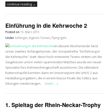
continue reading →
Einführung in die Kehrwoche 2
Posted on
15. März 2015
Under
Anfänger
,
Eigenes Turnier
,
Flying Igels
An diesem Wochenende fand
unser zweites Anfängerturnier, der Vorspielreihe "Einführung in
die Kehrwoche" statt. Neun hoch motivierte Teams stritten um die
Siegebesen und in vielen spannenden Matches wurde ein neuer
Spezialist fürs Kehrwochengeschäft auserkoren. Die ultimative
Kutterschaufel konnten dann im Universepoint die UHUS 2 aus
Heidelberg ergattern, die in einem klasse Finale die Celtics aus
Ditzingen niederrangen.
(mehr …)
1. Spieltag der Rhein-Neckar-Trophy