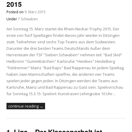
2015
Posted on
9. März 2015
Under
7 Schwaben
Am Sonntag 15. März startet die Rhein-Neckar-Trophy 2015. Der
erste von fünf Spieltagen findet dieses Jahr wieder in Ditzingen
statt. Teilnehmer sind sechs Top-Teams aus dem Südwesten.
Darunter die drei besten Teams Deutschlands Außer dem
Herrenteam der TSF "Sieben Schwaben" nehmen teil: "Bad Skid"
Heilbronn "Gummibärchen" Karlsruhe "Heidees" Heidelberg
"Feldrenner" Mainz "Bad Raps" Bad Rappenau An jedem Spieltag
haben zwei Mannschaften spielfrei, die anderen vier Teams
spielen jeder gegen jeden. In Ditzingen werden die Teams aus
Karlsruhe, Mainz und Bad Rappenau zu Gast sein. Spielvorschau
für Sonntag 15.3.15: Spielort: Kunstrasen Lehmgrube 10 Uhr…
continue reading →
1. Liga – Der Klassenerhalt ist