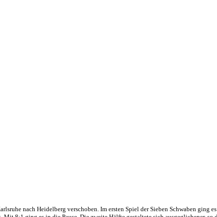
Karlsruhe nach Heidelberg verschoben. Im ersten Spiel der Sieben Schwaben ging e
t. Mit 8:1 ging es in die Pause. Die zweite Hälfte gestaltete sich ausgeglichener, 