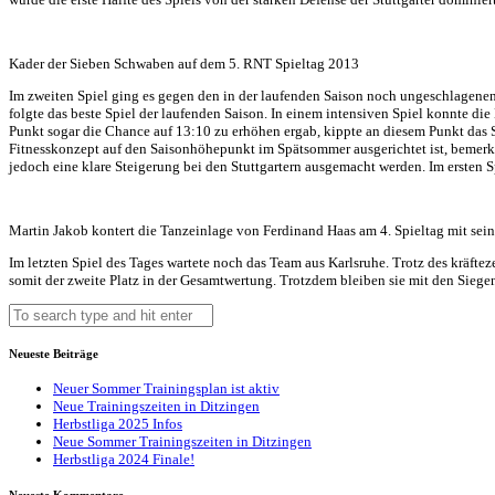
Kader der Sieben Schwaben auf dem 5. RNT Spieltag 2013
Im zweiten Spiel ging es gegen den in der laufenden Saison noch ungeschlagenen 
folgte das beste Spiel der laufenden Saison. In einem intensiven Spiel konnte d
Punkt sogar die Chance auf 13:10 zu erhöhen ergab, kippte an diesem Punkt das 
Fitnesskonzept auf den Saisonhöhepunkt im Spätsommer ausgerichtet ist, bemer
jedoch eine klare Steigerung bei den Stuttgartern ausgemacht werden. Im ersten Sp
Martin Jakob kontert die Tanzeinlage von Ferdinand Haas am 4. Spieltag mit sei
Im letzten Spiel des Tages wartete noch das Team aus Karlsruhe. Trotz des kräft
somit der zweite Platz in der Gesamtwertung. Trotzdem bleiben sie mit den Sie
Neueste Beiträge
Neuer Sommer Trainingsplan ist aktiv
Neue Trainingszeiten in Ditzingen
Herbstliga 2025 Infos
Neue Sommer Trainingszeiten in Ditzingen
Herbstliga 2024 Finale!