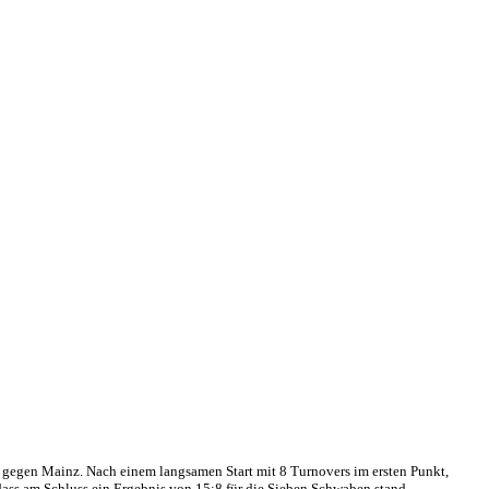
s gegen Mainz. Nach einem langsamen Start mit 8 Turnovers im ersten Punkt,
so dass am Schluss ein Ergebnis von 15:8 für die Sieben Schwaben stand.