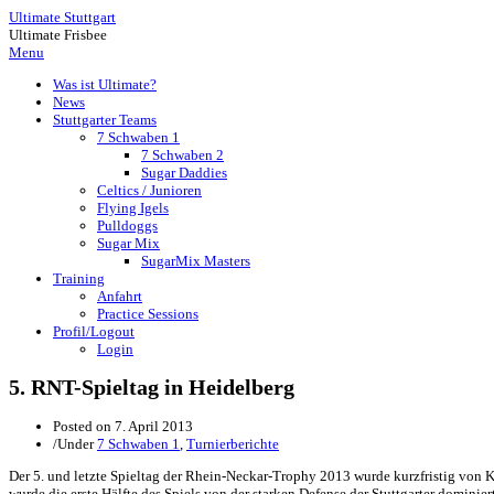
Ultimate Stuttgart
Ultimate Frisbee
Menu
Was ist Ultimate?
News
Stuttgarter Teams
7 Schwaben 1
7 Schwaben 2
Sugar Daddies
Celtics / Junioren
Flying Igels
Pulldoggs
Sugar Mix
SugarMix Masters
Training
Anfahrt
Practice Sessions
Profil/Logout
Login
5. RNT-Spieltag in Heidelberg
Posted on
7. April 2013
/
Under
7 Schwaben 1
,
Turnierberichte
Der 5. und letzte Spieltag der Rhein-Neckar-Trophy 2013 wurde kurzfristig von 
wurde die erste Hälfte des Spiels von der starken Defense der Stuttgarter dominier