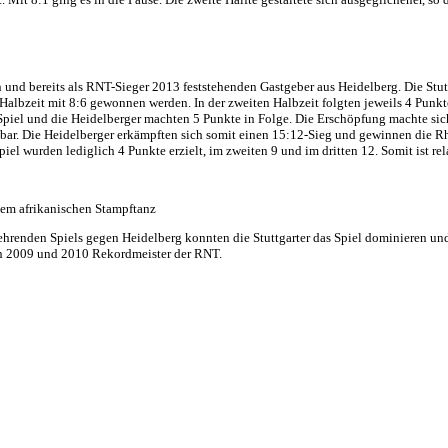
und bereits als RNT-Sieger 2013 feststehenden Gastgeber aus Heidelberg. Die Stut
ie Halbzeit mit 8:6 gewonnen werden. In der zweiten Halbzeit folgten jeweils 4 Pun
Spiel und die Heidelberger machten 5 Punkte in Folge. Die Erschöpfung machte sic
kbar. Die Heidelberger erkämpften sich somit einen 15:12-Sieg und gewinnen die 
iel wurden lediglich 4 Punkte erzielt, im zweiten 9 und im dritten 12. Somit ist re
nem afrikanischen Stampftanz
ezehrenden Spiels gegen Heidelberg konnten die Stuttgarter das Spiel dominieren un
gen 2009 und 2010 Rekordmeister der RNT.