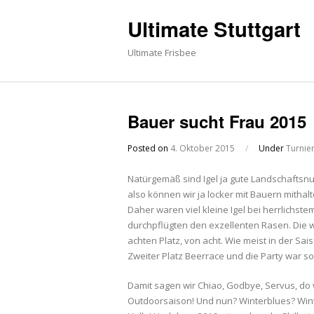
Ultimate Stuttgart
Ultimate Frisbee
Bauer sucht Frau 2015
Posted on
4. Oktober 2015
/
Under
Turnie
Natürgemäß sind Igel ja gute Landschaftsnu
also können wir ja locker mit Bauern mithalt
Daher waren viel kleine Igel bei herrlichs
durchpflügten den exzellenten Rasen. Die wi
achten Platz, von acht. Wie meist in der Sai
Zweiter Platz Beerrace und die Party war 
Damit sagen wir Chiao, Godbye, Servus,
do 
Outdoorsaison! Und nun? Winterblues? Winte