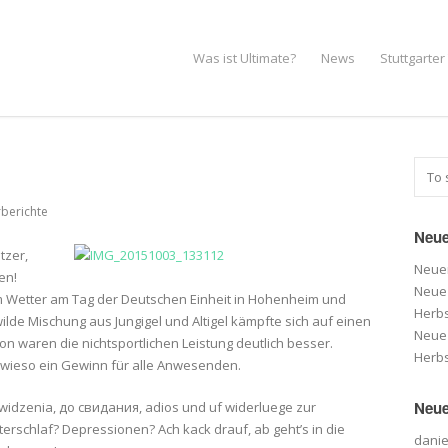
Was ist Ultimate?
News
Stuttgarte
rberichte
Neue
tzer,
Neuer
en!
Neue 
tem Wetter am Tag der Deutschen Einheit in Hohenheim und
Herbs
lde Mischung aus Jungigel und Altigel kämpfte sich auf einen
Neue 
son waren die nichtsportlichen Leistung deutlich besser.
Herbs
sowieso ein Gewinn für alle Anwesenden.
Neue
widzenia,
до свидания, adios und uf widerluege zur
rschlaf? Depressionen? Ach kack drauf, ab geht’s in die
danie