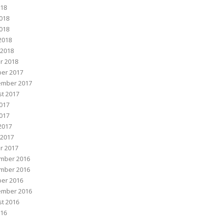
018
2018
018
 2018
 2018
r 2018
er 2017
ember 2017
t 2017
2017
017
 2017
 2017
r 2017
mber 2016
mber 2016
er 2016
ember 2016
t 2016
016