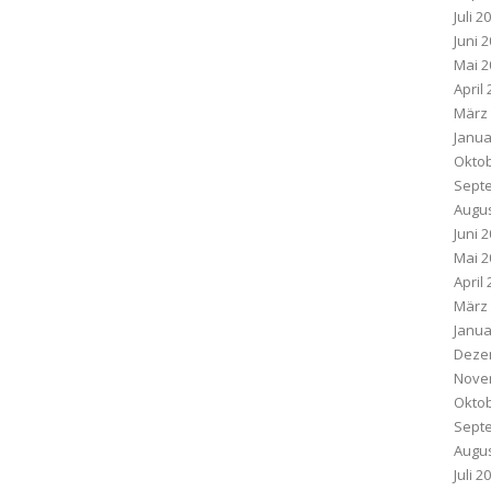
Juli 2
Juni 
Mai 2
April
März
Janua
Oktob
Sept
Augus
Juni 
Mai 2
April
März
Janua
Deze
Nove
Oktob
Sept
Augus
Juli 2