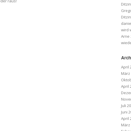
eder raus!
Ditzi
Greg
Ditzi
danie
wird
Arne
wied
Arch
April
März
Oktob
April
Deze
Nove
Juli 2
Juni 
April
März