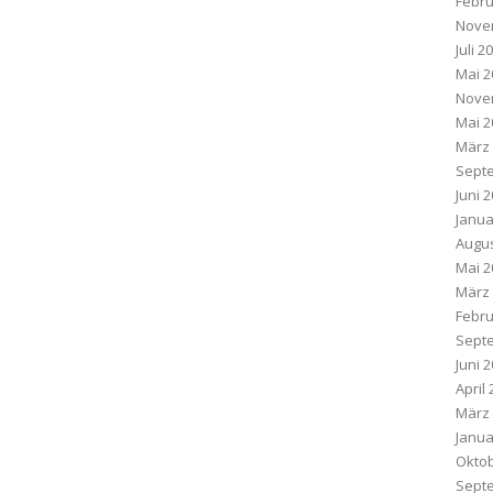
Febru
Nove
Juli 2
Mai 2
Nove
Mai 2
März
Sept
Juni 
Janua
Augus
Mai 2
März
Febru
Sept
Juni 
April
März
Janua
Oktob
Sept