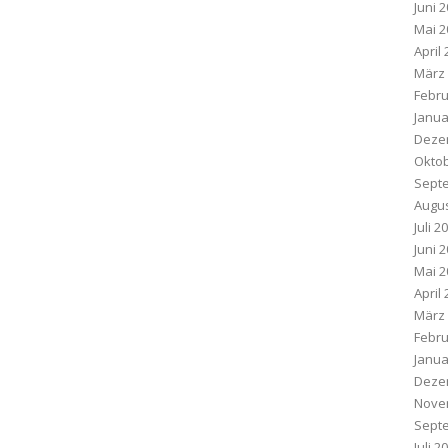
Juni 
Mai 2
April
März
Febru
Janua
Deze
Oktob
Sept
Augus
Juli 2
Juni 
Mai 2
April
März
Febru
Janua
Deze
Nove
Sept
Juli 2