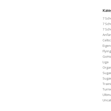
Kate
7 Sc
7 Sc
7 Sc
Anfä
Celti
Eigen
Flying
GoHo 
Liga
Organ
Suga
Sugar
Train
Turni
Ultim
Unca