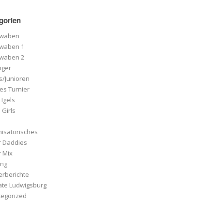
gorien
hwaben
hwaben 1
hwaben 2
nger
cs/Junioren
es Turnier
 Igels
Girls
isatorisches
r Daddies
 Mix
ing
erberichte
ate Ludwigsburg
tegorized