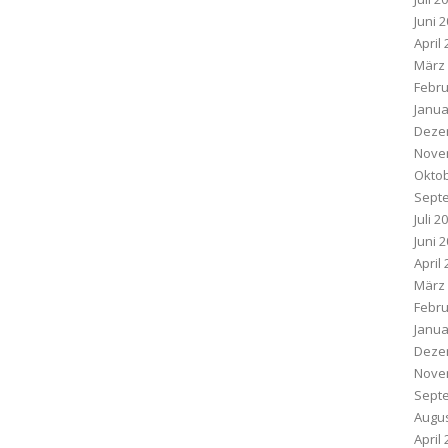
Juni 
April
März
Febru
Janua
Deze
Nove
Oktob
Sept
Juli 2
Juni 
April
März
Febru
Janua
Deze
Nove
Sept
Augus
April