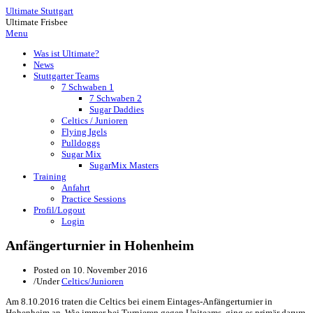
Ultimate Stuttgart
Ultimate Frisbee
Menu
Was ist Ultimate?
News
Stuttgarter Teams
7 Schwaben 1
7 Schwaben 2
Sugar Daddies
Celtics / Junioren
Flying Igels
Pulldoggs
Sugar Mix
SugarMix Masters
Training
Anfahrt
Practice Sessions
Profil/Logout
Login
Anfängerturnier in Hohenheim
Posted on
10. November 2016
/
Under
Celtics/Junioren
Am 8.10.2016 traten die Celtics bei einem Eintages-Anfängerturnier in
Hohenheim an. Wie immer bei Turnieren gegen Uniteams, ging es primär darum