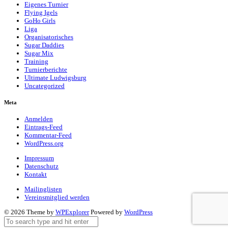
Eigenes Turnier
Flying Igels
GoHo Girls
Liga
Organisatorisches
Sugar Daddies
Sugar Mix
Training
Turnierberichte
Ultimate Ludwigsburg
Uncategorized
Meta
Anmelden
Eintrags-Feed
Kommentar-Feed
WordPress.org
Impressum
Datenschutz
Kontakt
Mailinglisten
Vereinsmitglied werden
© 2026 Theme by
WPExplorer
Powered by
WordPress