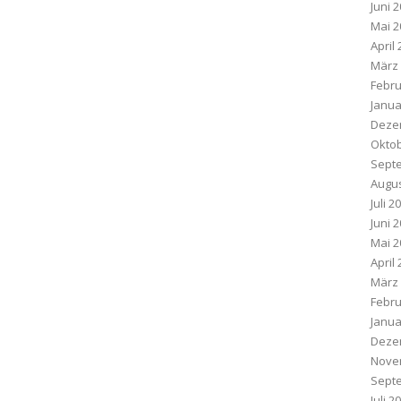
Juni 
Mai 2
April
März
Febru
Janua
Deze
Oktob
Sept
Augus
Juli 2
Juni 
Mai 2
April
März
Febru
Janua
Deze
Nove
Sept
Juli 2