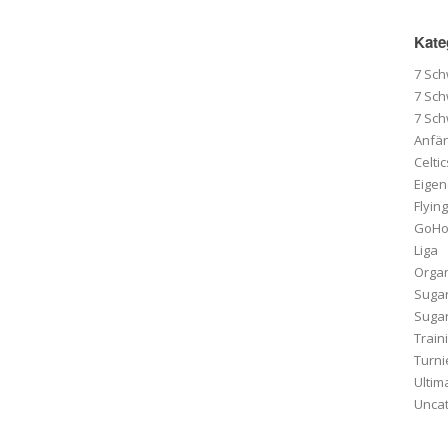
Kate
7 Sc
7 Sc
7 Sc
Anfä
Celti
Eigen
Flying
GoHo 
Liga
Organ
Suga
Sugar
Train
Turni
Ultim
Unca