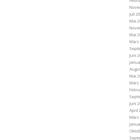
Febru
Nove
Juli 2
Mai 2
Nove
Mai 2
März
Sept
Juni 
Janua
Augus
Mai 2
März
Febru
Sept
Juni 
April
März
Janua
Oktob
Sept