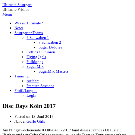
Ultimate Stuttgart
Ultimate Frisbee
Menu
Was ist Ultimate?
News
Stuttgarter Teams
7 Schwaben 1
7 Schwaben 2
Sugar Daddies
Celtics / Junioren
Flying Igels
Pulldoggs
Sugar Mix
SugarMix Masters
Training
Anfahrt
Practice Sessions
Profil/Logout
Login
Disc Days Köln 2017
Posted on
13. Juni 2017
/
Under
GoHo Girls
Am Pfingstwochenende 03.06-04.06.2017 fand dieses Jahr das DDC statt.
Hierher sind wir Goho Girls angereist um uns als Team in Turnieratmosphäre