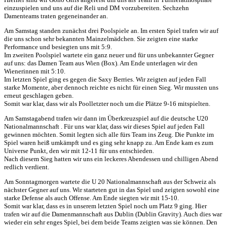
einzuspielen und uns auf die Reli und DM vorzubereiten. Sechzehn
Damenteams traten gegeneinander an.
Am Samstag standen zunächst drei Poolspiele an. Im ersten Spiel trafen wir auf
die uns schon sehr bekannten Mainzelmädchen. Sie zeigten eine starke
Performance und besiegten uns mit 5:9.
Im zweiten Poolspiel wartete ein ganz neuer und für uns unbekannter Gegner
auf uns: das Damen Team aus Wien (Box). Am Ende unterlagen wir den
Wienerinnen mit 5:10.
Im letzten Spiel ging es gegen die Saxy Berries. Wir zeigten auf jeden Fall
starke Momente, aber dennoch reichte es nicht für einen Sieg. Wir mussten uns
erneut geschlagen geben.
Somit war klar, dass wir als Poolletzter noch um die Plätze 9-16 mitspielten.
Am Samstagabend trafen wir dann im Überkreuzspiel auf die deutsche U20
Nationalmannschaft . Für uns war klar, dass wir dieses Spiel auf jeden Fall
gewinnen möchten. Somit legten sich alle fürs Team ins Zeug. Die Punkte im
Spiel waren heiß umkämpft und es ging sehr knapp zu. Am Ende kam es zum
Universe Punkt, den wir mit 12-11 für uns entschieden.
Nach diesem Sieg hatten wir uns ein leckeres Abendessen und chilligen Abend
redlich verdient.
Am Sonntagmorgen wartete die U 20 Nationalmannschaft aus der Schweiz als
nächster Gegner auf uns. Wir starteten gut in das Spiel und zeigten sowohl eine
starke Defense als auch Offense. Am Ende siegten wir mit 15-10.
Somit war klar, dass es in unserem letzten Spiel noch um Platz 9 ging. Hier
trafen wir auf die Damenmannschaft aus Dublin (Dublin Gravity). Auch dies war
wieder ein sehr enges Spiel, bei dem beide Teams zeigten was sie können. Den