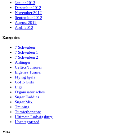
Januar 2013
Dezember 2012
November 2012
September 2012
August 2012
April 2012
Kategorien
7 Schwaben
7 Schwaben 1
7 Schwaben 2
Anfänger
Celtics/Junioren
Eigenes Turnier
Flying Igels
GoHo Girls
Liga
Organisatorisches
Sugar Daddies
Sugar Mix
Training
Turnierberichte
Ultimate Ludwigsburg
Uncategorized
Meta