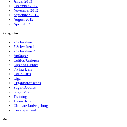
Januar 2013
Dezember 2012
November 2012
September 2012
August 2012
April 2012
Kategorien
7 Schwaben
7 Schwaben 1
7 Schwaben 2
Anfänger
Celtics/Junioren
Eigenes Turnier
Flying Igels
GoHo Girls
Liga
Organisatorisches
Sugar Daddies
Sugar Mix
Training
Turnierberichte
Ultimate Ludwigsburg
Uncategorized
Meta