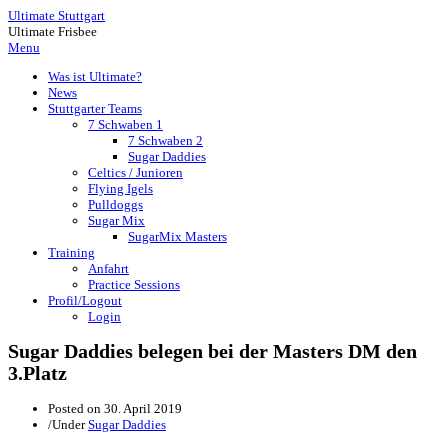
Ultimate Stuttgart
Ultimate Frisbee
Menu
Was ist Ultimate?
News
Stuttgarter Teams
7 Schwaben 1
7 Schwaben 2
Sugar Daddies
Celtics / Junioren
Flying Igels
Pulldoggs
Sugar Mix
SugarMix Masters
Training
Anfahrt
Practice Sessions
Profil/Logout
Login
Sugar Daddies belegen bei der Masters DM den
3.Platz
Posted on
30. April 2019
/
Under
Sugar Daddies