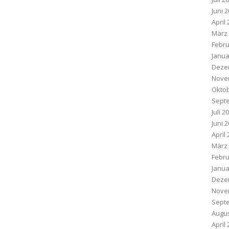
Juni 
April
März
Febru
Janua
Deze
Nove
Oktob
Sept
Juli 2
Juni 
April
März
Febru
Janua
Deze
Nove
Sept
Augus
April