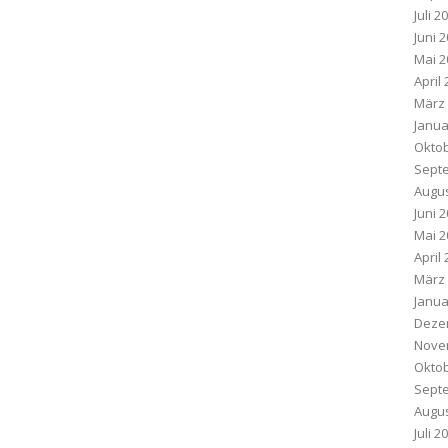
Juli 2
Juni 
Mai 2
April
März
Janua
Oktob
Sept
Augus
Juni 
Mai 2
April
März
Janua
Deze
Nove
Oktob
Sept
Augus
Juli 2