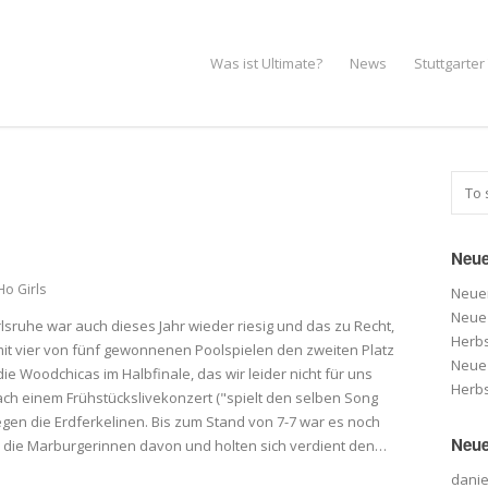
Was ist Ultimate?
News
Stuttgarte
Neue
o Girls
Neuer
Neue 
lsruhe war auch dieses Jahr wieder riesig und das zu Recht,
Herbs
 mit vier von fünf gewonnenen Poolspielen den zweiten Platz
Neue 
e Woodchicas im Halbfinale, das wir leider nicht für uns
Herbs
ch einem Frühstückslivekonzert ("spielt den selben Song
gegen die Erdferkelinen. Bis zum Stand von 7-7 war es noch
Neue
 die Marburgerinnen davon und holten sich verdient den…
danie