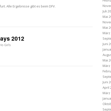
Febru
Nove
furt. Alle Ergebnisse gibt es beim DFV.
Juli 2
Mai 2
Nove
Mai 2
März
Days 2012
Sept
Juni 
o Girls
Janua
Augus
Mai 2
März
Febru
Sept
Juni 
April
März
Janua
Oktob
Sept