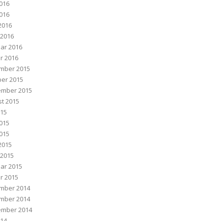
2016
016
 2016
 2016
ar 2016
r 2016
mber 2015
er 2015
ember 2015
t 2015
015
2015
015
 2015
 2015
ar 2015
r 2015
mber 2014
mber 2014
ember 2014
014