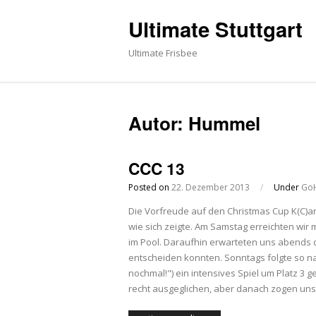
Ultimate Stuttgart
Ultimate Frisbee
Autor:
Hummel
CCC 13
Posted on
22. Dezember 2013
/
Under
GoH
Die Vorfreude auf den Christmas Cup K(C)ar
wie sich zeigte. Am Samstag erreichten wir
im Pool. Daraufhin erwarteten uns abends di
entscheiden konnten. Sonntags folgte so na
nochmal!") ein intensives Spiel um Platz 3 
recht ausgeglichen, aber danach zogen uns