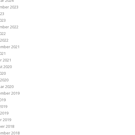
ar 2024
mber 2023
023
023
mber 2022
022
 2022
ember 2021
2021
r 2021
t 2020
020
 2020
ar 2020
ember 2019
2019
 2019
 2019
r 2019
er 2018
ember 2018