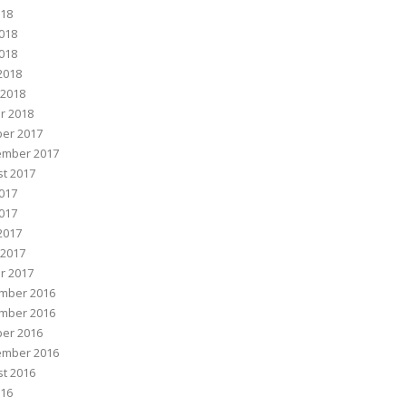
018
2018
018
 2018
 2018
r 2018
er 2017
ember 2017
t 2017
2017
017
 2017
 2017
r 2017
mber 2016
mber 2016
er 2016
ember 2016
t 2016
016