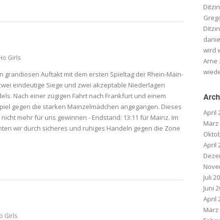
Ditzi
Greg
Ditzi
danie
wird
o Girls
Arne
wied
en grandiosen Auftakt mit dem ersten Spieltag der Rhein-Main-
n zwei eindeutige Siege und zwei akzeptable Niederlagen
els. Nach einer zügigen Fahrt nach Frankfurt und einem
Arch
piel gegen die starken Mainzelmädchen angegangen. Dieses
April
nicht mehr für uns gewinnen - Endstand: 13:11 für Mainz. Im
März
ten wir durch sicheres und ruhiges Handeln gegen die Zone
Oktob
April
Deze
Nove
Juli 2
Juni 
April
März
 Girls