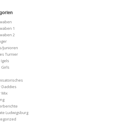
gorien
hwaben
hwaben 1
hwaben 2
nger
cs/Junioren
es Turnier
 Igels
Girls
isatorisches
r Daddies
 Mix
ing
erberichte
ate Ludwigsburg
tegorized