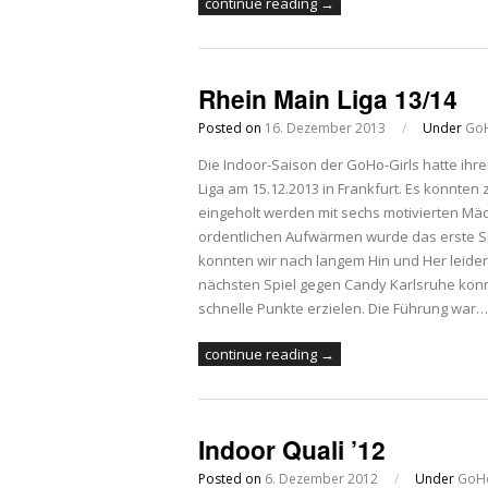
continue reading →
Rhein Main Liga 13/14
Posted on
16. Dezember 2013
/
Under
GoH
Die Indoor-Saison der GoHo-Girls hatte ihr
Liga am 15.12.2013 in Frankfurt. Es konnte
eingeholt werden mit sechs motivierten Mäd
ordentlichen Aufwärmen wurde das erste S
konnten wir nach langem Hin und Her leider 
nächsten Spiel gegen Candy Karlsruhe konn
schnelle Punkte erzielen. Die Führung war…
continue reading →
Indoor Quali ’12
Posted on
6. Dezember 2012
/
Under
GoHo