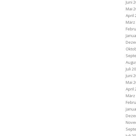
Juni 
Mai 2
April
März
Febru
Janua
Deze
Oktob
Sept
Augus
Juli 2
Juni 
Mai 2
April
März
Febru
Janua
Deze
Nove
Sept
Juli 2