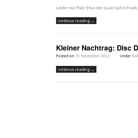
Leider nur Platz 9 bei der Quali Süd in Frank
continue reading →
Kleiner Nachtrag: Disc 
Posted on
19. November 2012
/
Under
GoH
continue reading →