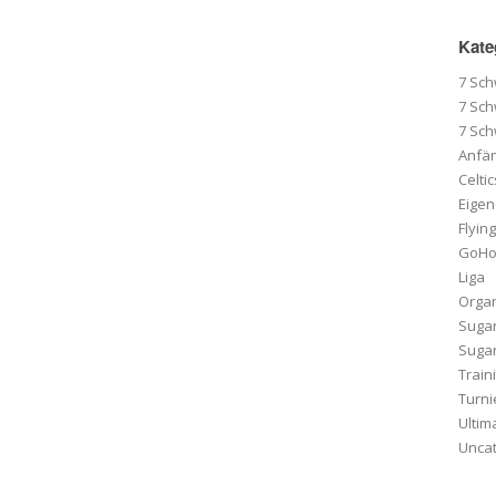
Kate
7 Sc
7 Sc
7 Sc
Anfä
Celti
Eigen
Flying
GoHo 
Liga
Organ
Suga
Sugar
Train
Turni
Ultim
Unca