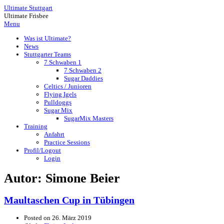
Ultimate Stuttgart
Ultimate Frisbee
Menu
Was ist Ultimate?
News
Stuttgarter Teams
7 Schwaben 1
7 Schwaben 2
Sugar Daddies
Celtics / Junioren
Flying Igels
Pulldoggs
Sugar Mix
SugarMix Masters
Training
Anfahrt
Practice Sessions
Profil/Logout
Login
Autor:
Simone Beier
Maultaschen Cup in Tübingen
Posted on
26. März 2019