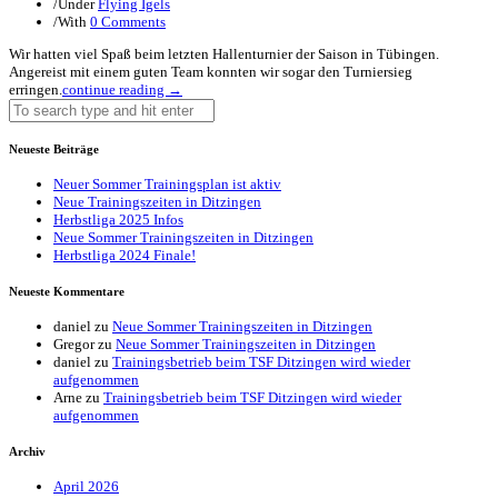
/
Under
Flying Igels
/
With
0 Comments
Wir hatten viel Spaß beim letzten Hallenturnier der Saison in Tübingen.
Angereist mit einem guten Team konnten wir sogar den Turniersieg
erringen.
continue reading →
Neueste Beiträge
Neuer Sommer Trainingsplan ist aktiv
Neue Trainingszeiten in Ditzingen
Herbstliga 2025 Infos
Neue Sommer Trainingszeiten in Ditzingen
Herbstliga 2024 Finale!
Neueste Kommentare
daniel
zu
Neue Sommer Trainingszeiten in Ditzingen
Gregor
zu
Neue Sommer Trainingszeiten in Ditzingen
daniel
zu
Trainingsbetrieb beim TSF Ditzingen wird wieder
aufgenommen
Arne
zu
Trainingsbetrieb beim TSF Ditzingen wird wieder
aufgenommen
Archiv
April 2026