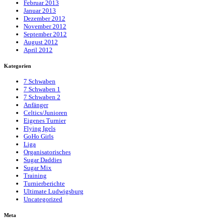
Februar 2013
Januar 2013
Dezember 2012
November 2012
September 2012
August 2012
April 2012
Kategorien
7 Schwaben
7 Schwaben 1
7 Schwaben 2
Anfänger
Celtics/Junioren
Eigenes Turnier
Flying Igels
GoHo Girls
Liga
Organisatorisches
Sugar Daddies
Sugar Mix
Training
Turnierberichte
Ultimate Ludwigsburg
Uncategorized
Meta