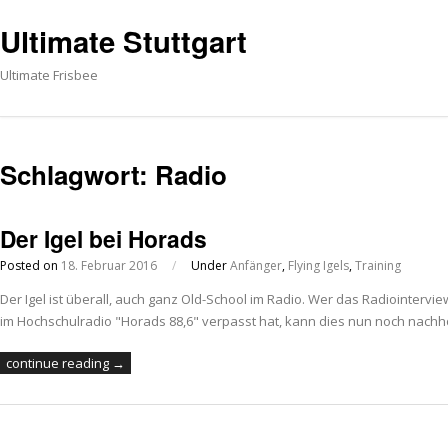
Ultimate Stuttgart
Ultimate Frisbee
Schlagwort:
Radio
Der Igel bei Horads
Posted on
18. Februar 2016
/
Under
Anfänger
,
Flying Igels
,
Training
Der Igel ist überall, auch ganz Old-School im Radio. Wer das Radiointerv
im Hochschulradio "Horads 88,6" verpasst hat, kann dies nun noch nachh
continue reading →