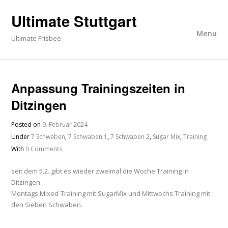
Ultimate Stuttgart
Menu
Ultimate Frisbee
Anpassung Trainingszeiten in
Ditzingen
Posted on
9. Februar 2024
Under
7 Schwaben
,
7 Schwaben 1
,
7 Schwaben 2
,
Sugar Mix
,
Training
With
0 Comments
seit dem 5.2. gibt es wieder zweimal die Woche Training in
Ditzingen.
Montags Mixed-Training mit SugarMix und Mittwochs Training mit
den Sieben Schwaben.